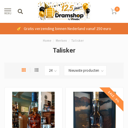
0
MENU
Gratis verzending binnen Nederland vanaf 250 euro
Home
/
Merken
/
Talisker
Talisker
SALE -8%