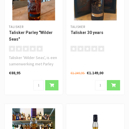
TALISKER
TALISKER
Talisker Parley "Wilder
Talisker 30 years
Seas"
Talisker 'Wilder Seas', is een
samenwerking met Parley
for the Oceans. Samen str..
€88,95
€1.149,00
€1.249,95