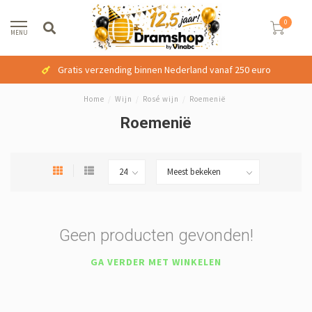
0
MENU
Gratis verzending binnen Nederland vanaf 250 euro
Home
/
Wijn
/
Rosé wijn
/
Roemenië
Roemenië
Geen producten gevonden!
GA VERDER MET WINKELEN