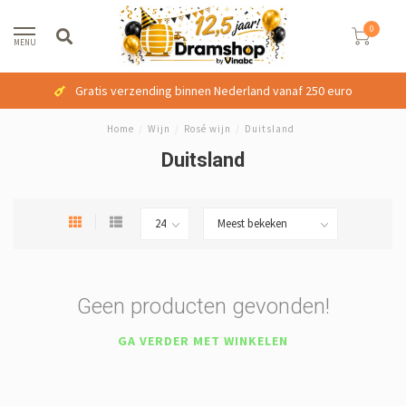
0
MENU
Gratis verzending binnen Nederland vanaf 250 euro
Home
/
Wijn
/
Rosé wijn
/
Duitsland
Duitsland
Geen producten gevonden!
GA VERDER MET WINKELEN