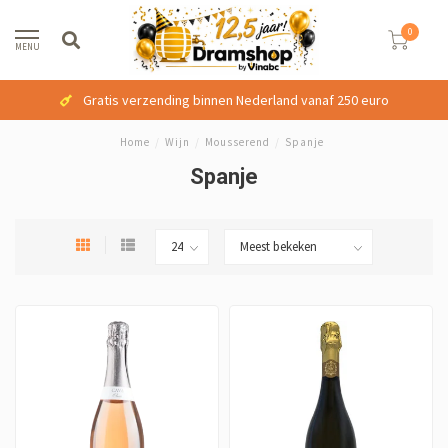
0
MENU
Gratis verzending binnen Nederland vanaf 250 euro
Home
/
Wijn
/
Mousserend
/
Spanje
Spanje