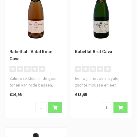
Rabetllat I Vidal Rose
Rabetlat Brut Cava
Cava
Zalmroze kleur. In de geur
Een wijn met een royale,
tonen van rode bessen,
zachte mousse en een
frambozen , kersen en
intens fruitige neus van
€16,95
€13,95
ardbeien..
appel en ..