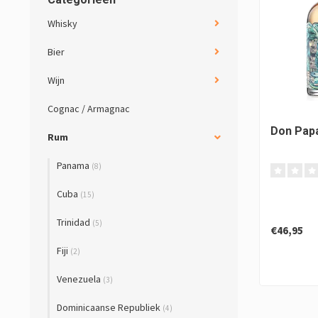
Whisky
Bier
Wijn
Cognac / Armagnac
Don Pap
Rum
Panama
(8)
Cuba
(15)
Trinidad
(5)
€46,95
Fiji
(2)
Venezuela
(3)
Dominicaanse Republiek
(4)