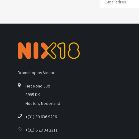
Dramshop by Vinabc
Het Rond 33b
3995 DK
Houten, Nederland
+(31) 30 636 9236
+(31) 6 23 34 2311