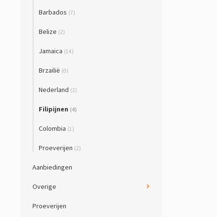
Barbados
(7)
Belize
(2)
Jamaica
(14)
Brzailië
(0)
Nederland
(2)
Filipijnen
(4)
Colombia
(1)
Proeverijen
(2)
Aanbiedingen
Overige
Proeverijen