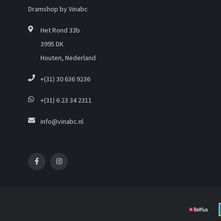
Dramshop by Vinabc
Het Rond 33b
3995 DK
Houten, Nederland
+(31) 30 636 9236
+(31) 6 23 34 2311
info@vinabc.nl