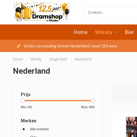
Home
Whisky
Bier
Gratis verzending binnen Nederland vanaf 250 euro
Home
/
Whisky
/
Single Malt
/
Nederland
Nederland
Prijs
Min: €
0
Max: €
80
Merken
Alle merken
Cley