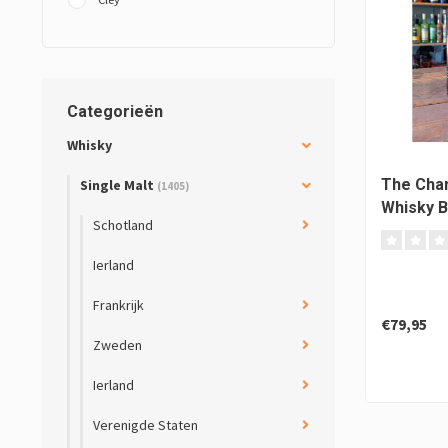
Categorieën
Whisky
The Cha
Single Malt
(1405)
Whisky B
Schotland
years
Ierland
Frankrijk
€79,95
Zweden
Ierland
Verenigde Staten