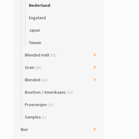
Nederland
Engeland
Japan
Taiwan
Blended malt
(62)
Grain
(60)
Blended
(26)
Bourbon / Amerikaans
(52)
Proeverijen
(15)
Samples
(1)
Bier