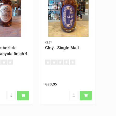
CLEY
mberick
Cley - Single Malt
anyuls finish 4
€39,95