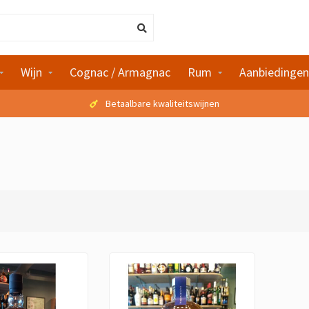
Wijn
Cognac / Armagnac
Rum
Aanbiedingen
Betaalbare kwaliteitswijnen