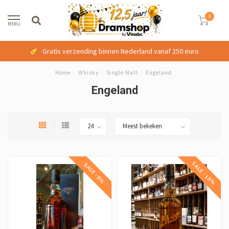
0
MENU
Gratis verzending binnen Nederland vanaf 250 euro
Home
/
Whisky
/
Single Malt
/
Engeland
Engeland
SALE -13%
SALE -8%