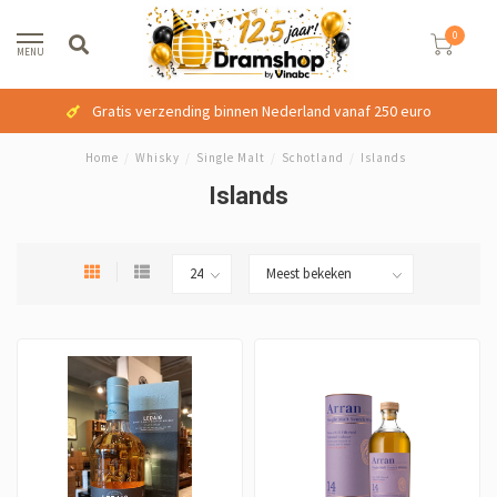
0
MENU
Gratis verzending binnen Nederland vanaf 250 euro
Home
/
Whisky
/
Single Malt
/
Schotland
/
Islands
Islands