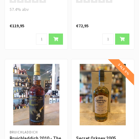
57.4% abv
€119,95
€72,95
SALE 0%
BRUICHLADDICH
Bruichladdich 2010 - The
Secret Orkney 2005