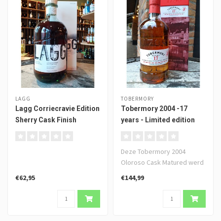
LAGG
TOBERMORY
Lagg Corriecravie Edition
Tobermory 2004 -17
Sherry Cask Finish
years - Limited edition
2021
Deze Tobermory 2004
Oloroso Cask Matured werd
op 8 juni 2004 gedistilleerd
€62,95
€144,99
en af..