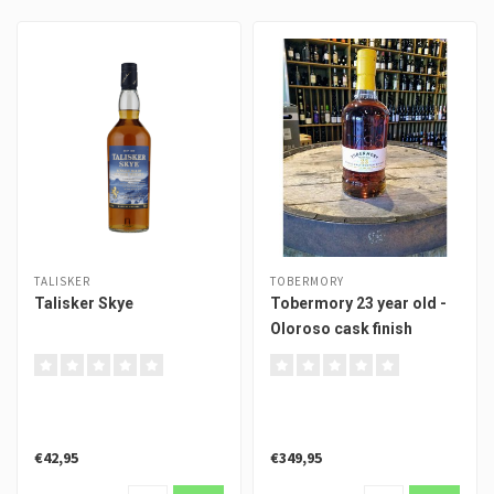
TALISKER
TOBERMORY
Talisker Skye
Tobermory 23 year old -
Oloroso cask finish
€42,95
€349,95