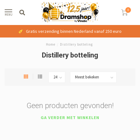
0
MENU
Gratis verzending binnen Nederland vanaf 250 euro
Home
/
Distillery botteling
Distillery botteling
Geen producten gevonden!
GA VERDER MET WINKELEN