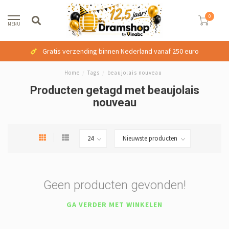
0
MENU
Gratis verzending binnen Nederland vanaf 250 euro
Home
/
Tags
/
beaujolais nouveau
Producten getagd met beaujolais
nouveau
Geen producten gevonden!
GA VERDER MET WINKELEN