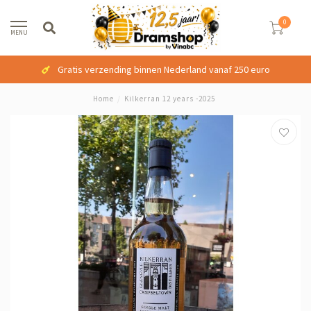
0
MENU
Gratis verzending binnen Nederland vanaf 250 euro
Home
/
Kilkerran 12 years -2025