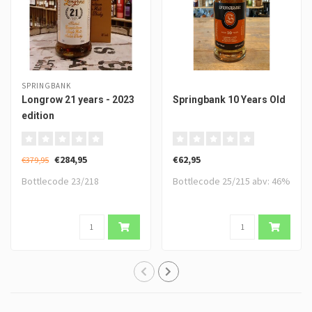
SPRINGBANK
Longrow 21 years - 2023
Springbank 10 Years Old
edition
€284,95
€62,95
€379,95
Bottlecode 23/218
Bottlecode 25/215 abv: 46%