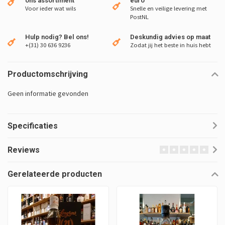
ons assortiment
euro
Voor ieder wat wils
Snelle en veilige levering met
PostNL
Hulp nodig? Bel ons!
Deskundig advies op maat
+(31) 30 636 9236
Zodat jij het beste in huis hebt
Productomschrijving
Geen informatie gevonden
Specificaties
Reviews
Gerelateerde producten