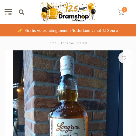
0
MENU
Gratis verzending binnen Nederland vanaf 250 euro
Home
/
Longrow Peated