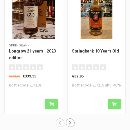
SPRINGBANK
Longrow 21 years - 2023
Springbank 10 Years Old
edition
€339,95
€62,95
€379,95
Bottlecode 23/218
Bottlecode 25/215 abv: 46%