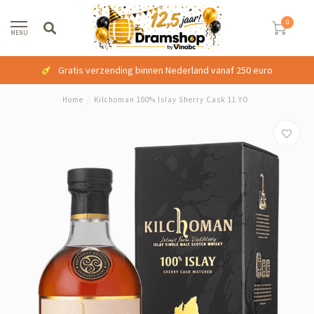
0
MENU
Gratis verzending binnen Nederland vanaf 250 euro
Home
/
Kilchoman 100% Islay Sherry Cask 11 YO