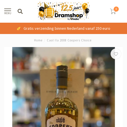
0
MENU
Gratis verzending binnen Nederland vanaf 250 euro
Home
/
Caol Ila 2008 Coopers Choice