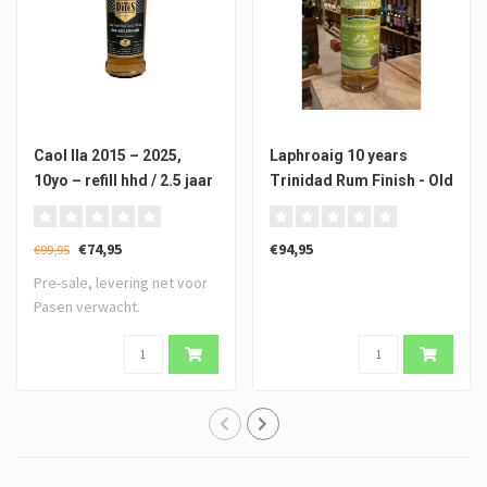
Caol Ila 2015 – 2025,
Laphroaig 10 years
10yo – refill hhd / 2.5 jaar
Trinidad Rum Finish - Old
1st 1981 PX barrique -
Particular
Whiskydudes
€74,95
€94,95
€99,95
Pre-sale, levering net voor
Pasen verwacht.