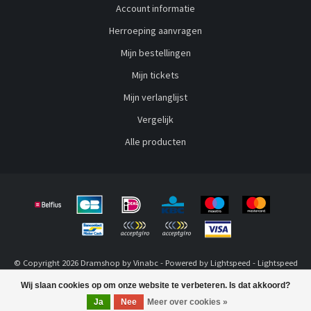
Account informatie
Herroeping aanvragen
Mijn bestellingen
Mijn tickets
Mijn verlanglijst
Vergelijk
Alle producten
© Copyright 2026 Dramshop by Vinabc - Powered by
Lightspeed
-
Lightspeed
design
by
Dyvelopment
Wij slaan cookies op om onze website te verbeteren. Is dat akkoord?
Ja
Nee
Meer over cookies »