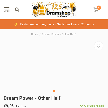
0
MENU
Gratis verzending binnen Nederland vanaf 250 euro
Home
/
Dream Power - Other Half
Dream Power - Other Half
€9,95
Op voorraad
Incl. btw