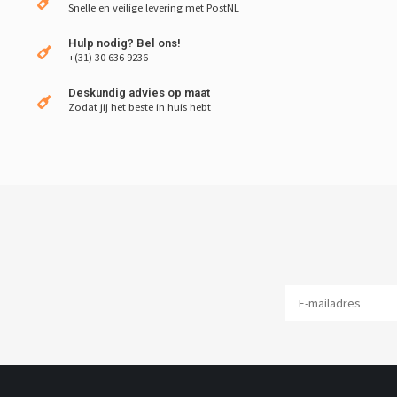
Snelle en veilige levering met PostNL
Hulp nodig? Bel ons!
+(31) 30 636 9236
Deskundig advies op maat
Zodat jij het beste in huis hebt