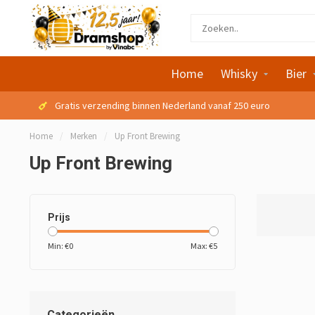
Home
Whisky
Bier
Gratis verzending binnen Nederland vanaf 250 euro
Home
/
Merken
/
Up Front Brewing
Up Front Brewing
Prijs
Min: €
0
Max: €
5
Categorieën