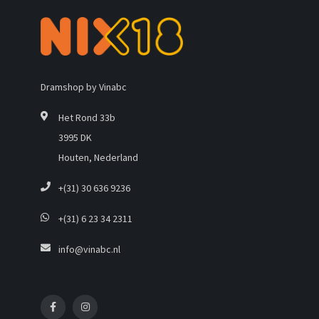
Dramshop by Vinabc
Het Rond 33b
3995 DK
Houten, Nederland
+(31) 30 636 9236
+(31) 6 23 34 2311
info@vinabc.nl