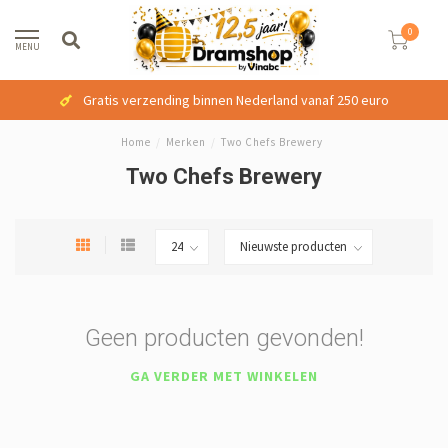
0
MENU
Gratis verzending binnen Nederland vanaf 250 euro
Home
/
Merken
/
Two Chefs Brewery
Two Chefs Brewery
Geen producten gevonden!
GA VERDER MET WINKELEN