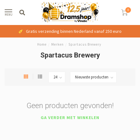
0
MENU
Gratis verzending binnen Nederland vanaf 250 euro
Home
/
Merken
/
Spartacus Brewery
Spartacus Brewery
Geen producten gevonden!
GA VERDER MET WINKELEN