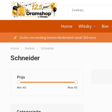
Home
Whisky
Bier
Gratis verzending binnen Nederland vanaf 250 euro
Home
/
Merken
/
Schneider
Schneider
Prijs
Min: €
0
Max: €
5
Categorieën