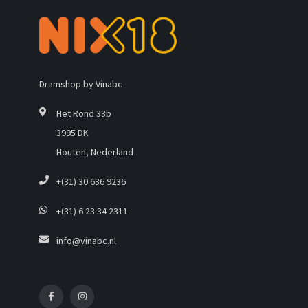
Dramshop by Vinabc
Het Rond 33b
3995 DK
Houten, Nederland
+(31) 30 636 9236
+(31) 6 23 34 2311
info@vinabc.nl