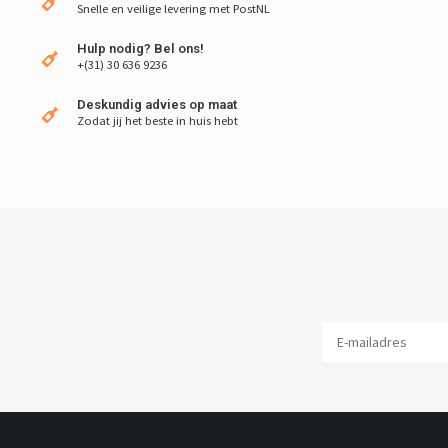
Snelle en veilige levering met PostNL
Hulp nodig? Bel ons!
+(31) 30 636 9236
Deskundig advies op maat
Zodat jij het beste in huis hebt