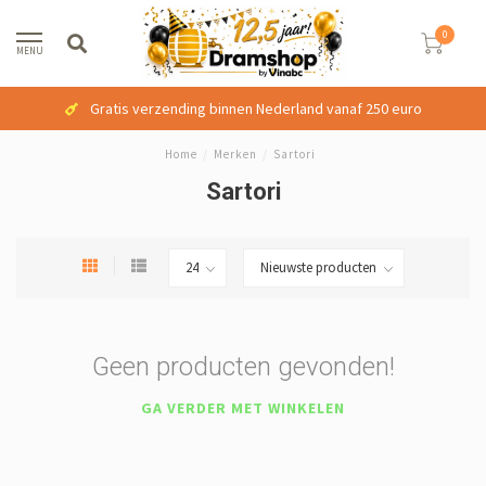
0
MENU
Gratis verzending binnen Nederland vanaf 250 euro
Home
/
Merken
/
Sartori
Sartori
Geen producten gevonden!
GA VERDER MET WINKELEN