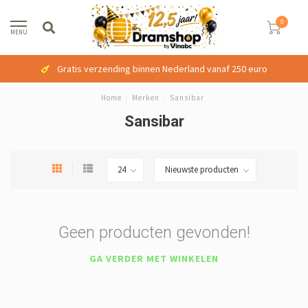
0
MENU
Gratis verzending binnen Nederland vanaf 250 euro
Home
/
Merken
/
Sansibar
Sansibar
Geen producten gevonden!
GA VERDER MET WINKELEN