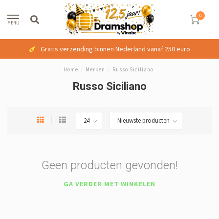
0
MENU
Gratis verzending binnen Nederland vanaf 250 euro
Home
/
Merken
/
Russo Siciliano
Russo Siciliano
Geen producten gevonden!
GA VERDER MET WINKELEN