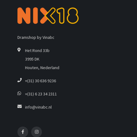
Dramshop by Vinabc
Het Rond 33b
3995 DK
Houten, Nederland
+(31) 30 636 9236
+(31) 6 23 34 2311
info@vinabc.nl