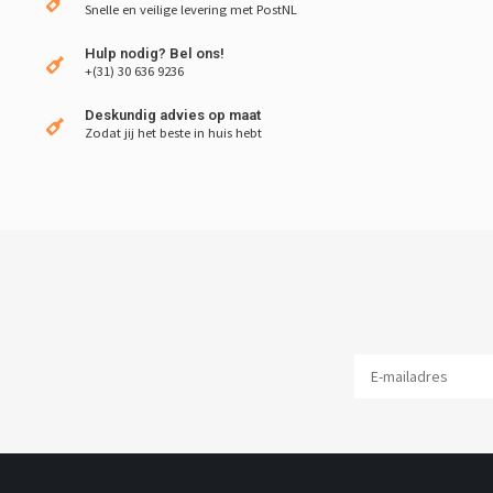
Snelle en veilige levering met PostNL
Hulp nodig? Bel ons!
+(31) 30 636 9236
Deskundig advies op maat
Zodat jij het beste in huis hebt