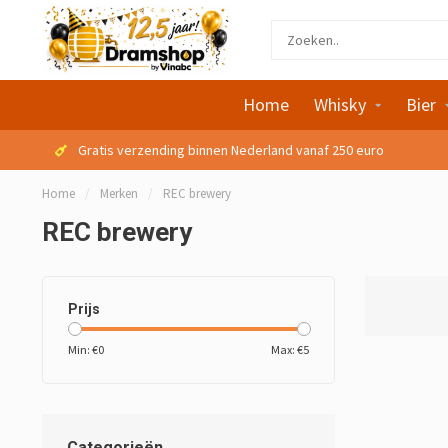
Home
Whisky
Bier
Gratis verzending binnen Nederland vanaf 250 euro
Home
/
Merken
/
REC brewery
REC brewery
Prijs
Min: €
0
Max: €
5
Categorieën