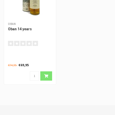
OBAN
Oban 14 years
€69,95
€74,95