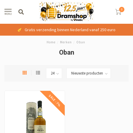
0
MENU
Gratis verzending binnen Nederland vanaf 250 euro
Home
/
Merken
/
Oban
Oban
SALE -7%