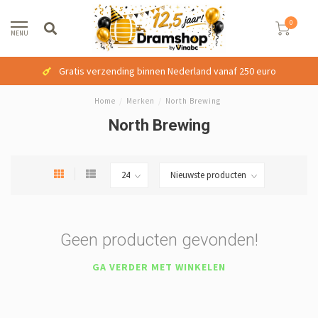
0
MENU
Gratis verzending binnen Nederland vanaf 250 euro
Home
/
Merken
/
North Brewing
North Brewing
Geen producten gevonden!
GA VERDER MET WINKELEN