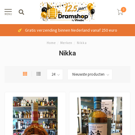
0
MENU
Gratis verzending binnen Nederland vanaf 250 euro
Home
/
Merken
/
Nikka
Nikka