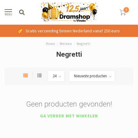
0
MENU
Gratis verzending binnen Nederland vanaf 250 euro
Home
/
Merken
/
Negretti
Negretti
Geen producten gevonden!
GA VERDER MET WINKELEN