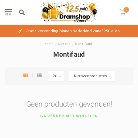
0
MENU
Gratis verzending binnen Nederland vanaf 250 euro
Home
/
Merken
/
Montifaud
Montifaud
Geen producten gevonden!
GA VERDER MET WINKELEN