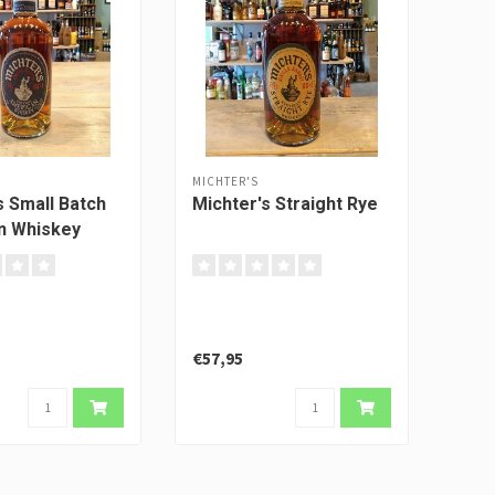
MICHTER'S
s Small Batch
Michter's Straight Rye
n Whiskey
€57,95