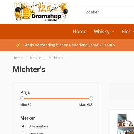
Home
Whisky
Bier
Gratis verzending binnen Nederland vanaf 250 euro
Home
/
Merken
/
Michter's
Michter's
Prijs
Min: €
0
Max: €
65
Merken
Alle merken
Michter's