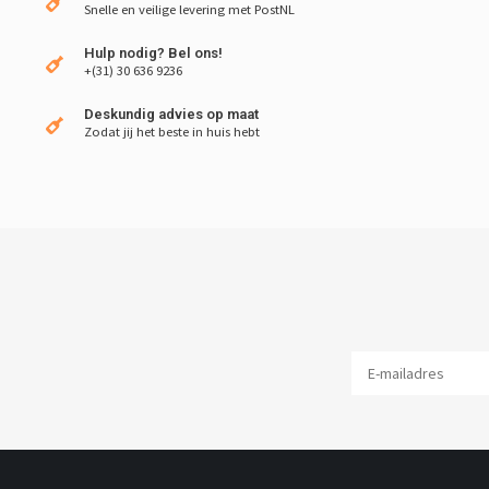
Snelle en veilige levering met PostNL
Hulp nodig? Bel ons!
+(31) 30 636 9236
Deskundig advies op maat
Zodat jij het beste in huis hebt