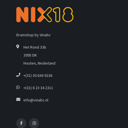
Dramshop by Vinabc
Het Rond 33b
3995 DK
Houten, Nederland
+(31) 30 636 9236
+(31) 6 23 34 2311
info@vinabc.nl