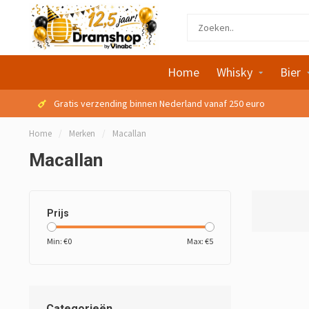
Home
Whisky
Bier
Gratis verzending binnen Nederland vanaf 250 euro
Home
/
Merken
/
Macallan
Macallan
Prijs
Min: €
0
Max: €
5
Categorieën