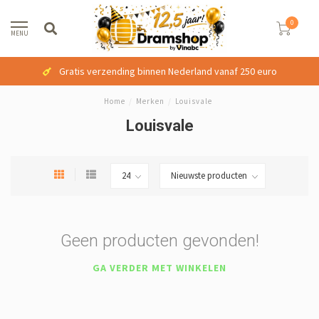
0
MENU
Gratis verzending binnen Nederland vanaf 250 euro
Home
/
Merken
/
Louisvale
Louisvale
Geen producten gevonden!
GA VERDER MET WINKELEN