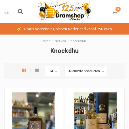
0
MENU
Gratis verzending binnen Nederland vanaf 250 euro
Home
/
Merken
/
Knockdhu
Knockdhu