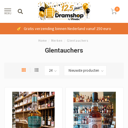
0
MENU
Gratis verzending binnen Nederland vanaf 250 euro
Home
/
Merken
/
Glentauchers
Glentauchers