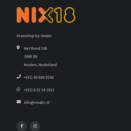
Dramshop by Vinabc
Het Rond 33b
3995 DK
Houten, Nederland
+(31) 30 636 9236
+(31) 6 23 34 2311
info@vinabc.nl