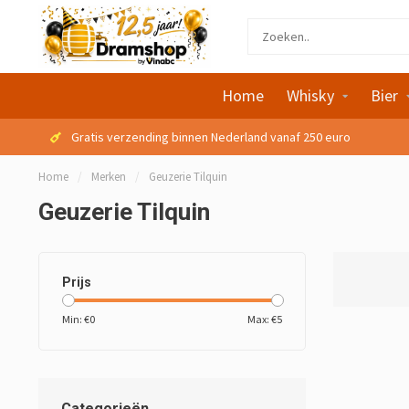
Home
Whisky
Bier
Gratis verzending binnen Nederland vanaf 250 euro
Home
/
Merken
/
Geuzerie Tilquin
Geuzerie Tilquin
Prijs
Min: €
0
Max: €
5
Categorieën