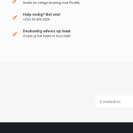
Snelle en veilige levering met PostNL
Hulp nodig? Bel ons!
+(31) 30 636 9236
Deskundig advies op maat
Zodat jij het beste in huis hebt