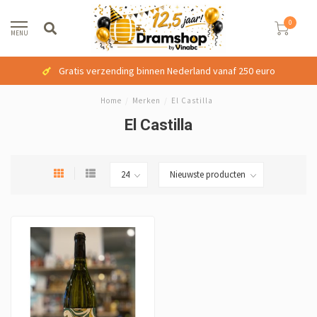
0
MENU
Gratis verzending binnen Nederland vanaf 250 euro
Home
/
Merken
/
El Castilla
El Castilla