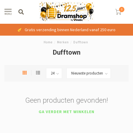
0
MENU
Gratis verzending binnen Nederland vanaf 250 euro
Home
/
Merken
/
Dufftown
Dufftown
Geen producten gevonden!
GA VERDER MET WINKELEN