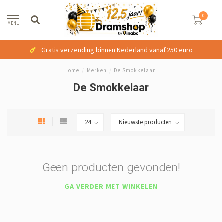
0
MENU
Gratis verzending binnen Nederland vanaf 250 euro
Home
/
Merken
/
De Smokkelaar
De Smokkelaar
Geen producten gevonden!
GA VERDER MET WINKELEN