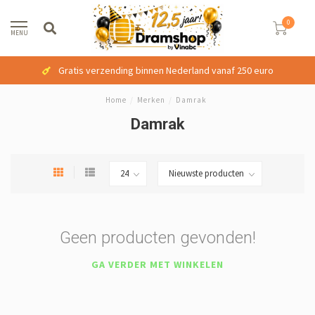
0
MENU
Gratis verzending binnen Nederland vanaf 250 euro
Home
/
Merken
/
Damrak
Damrak
Geen producten gevonden!
GA VERDER MET WINKELEN