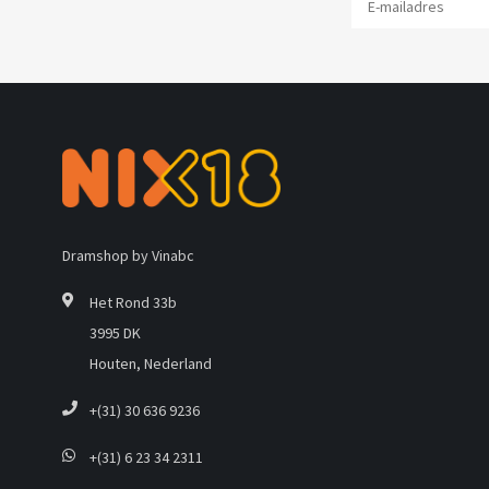
Dramshop by Vinabc
Het Rond 33b
3995 DK
Houten, Nederland
+(31) 30 636 9236
+(31) 6 23 34 2311