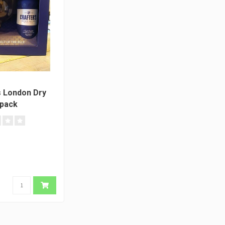
s London Dry
tpack