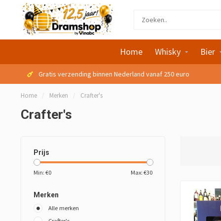
Home
Whisky
Bier
Gratis verzending binnen Nederland vanaf 250 euro
Home
/
Merken
/
Crafter's
Crafter's
Prijs
Min: €
0
Max: €
30
Merken
Alle merken
Crafter's