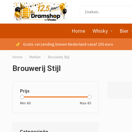
Home
Whisky
Bier
Gratis verzending binnen Nederland vanaf 250 euro
Home
/
Merken
/
Brouwerij Stijl
Brouwerij Stijl
Prijs
Min: €
0
Max: €
5
Categorieën