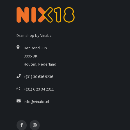
Dramshop by Vinabc
Het Rond 33b
3995 DK
Houten, Nederland
+(31) 30 636 9236
+(31) 6 23 34 2311
info@vinabc.nl