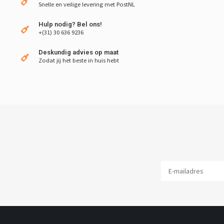
Snelle en veilige levering met PostNL
Hulp nodig? Bel ons!
+(31) 30 636 9236
Deskundig advies op maat
Zodat jij het beste in huis hebt