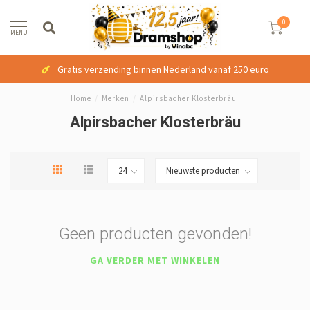
0
MENU
Gratis verzending binnen Nederland vanaf 250 euro
Home
/
Merken
/
Alpirsbacher Klosterbräu
Alpirsbacher Klosterbräu
Geen producten gevonden!
GA VERDER MET WINKELEN