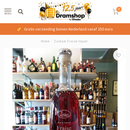
0
MENU
Gratis verzending binnen Nederland vanaf 250 euro
Home
/
Zuidam Fraise liquer