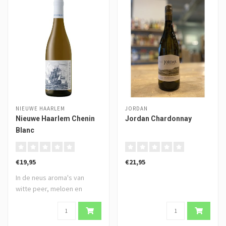
NIEUWE HAARLEM
JORDAN
Nieuwe Haarlem Chenin
Jordan Chardonnay
Blanc
€19,95
€21,95
In de neus aroma's van
witte peer, meloen en
abrikoos met mi..