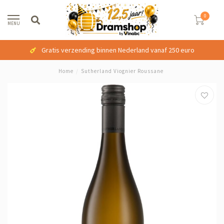
0
MENU
Gratis verzending binnen Nederland vanaf 250 euro
Home
/
Sutherland Viognier Roussane