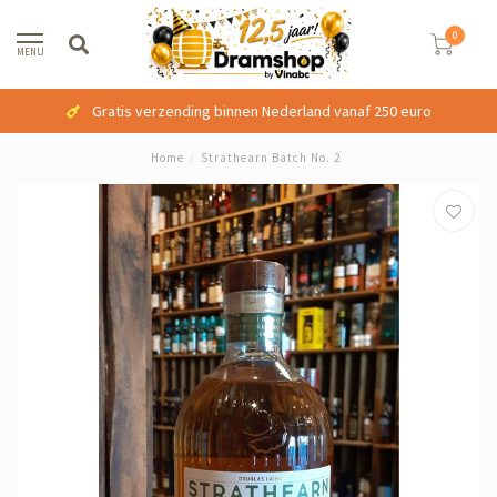
0
MENU
Gratis verzending binnen Nederland vanaf 250 euro
Home
/
Strathearn Batch No. 2