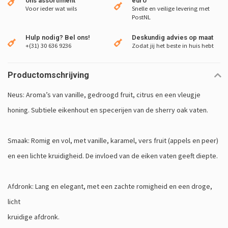
ons assortiment
euro
Voor ieder wat wils
Snelle en veilige levering met
PostNL
Hulp nodig? Bel ons!
Deskundig advies op maat
+(31) 30 636 9236
Zodat jij het beste in huis hebt
Productomschrijving
Neus: Aroma’s van vanille, gedroogd fruit, citrus en een vleugje
honing. Subtiele eikenhout en specerijen van de sherry oak vaten.
Smaak: Romig en vol, met vanille, karamel, vers fruit (appels en peer)
en een lichte kruidigheid. De invloed van de eiken vaten geeft diepte.
Afdronk: Lang en elegant, met een zachte romigheid en een droge,
licht
kruidige afdronk.