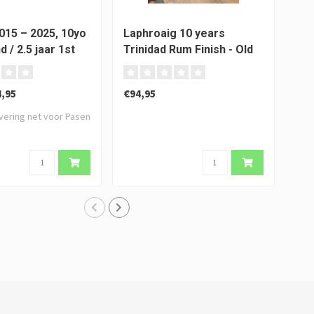
2015 – 2025, 10yo
Laphroaig 10 years
Bu
hd / 2.5 jaar 1st
Trinidad Rum Finish - Old
Smo
arrique -
Particular
Co
udes
Gol
,95
€94,95
€59
evering net voor Pasen