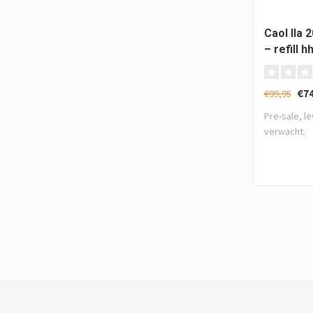
Caol Ila 
– refill h
1981 PX b
Whiskyd
€74
€99,95
Pre-sale, l
verwacht.