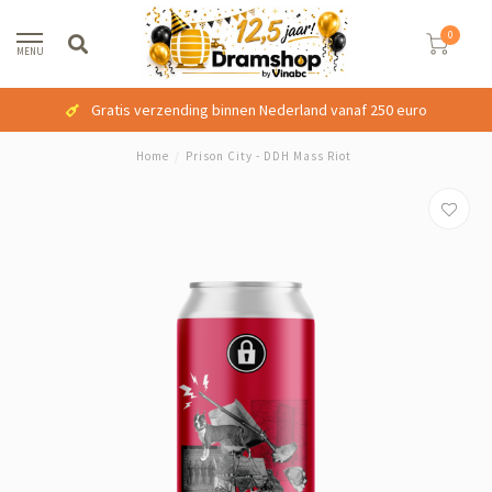
0
MENU
Gratis verzending binnen Nederland vanaf 250 euro
Home
/
Prison City - DDH Mass Riot