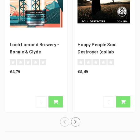
Loch Lomond Brewery -
Hoppy People Soul
Bonnie & Clyde
Destroyer (collab
Messorem)
€4,79
€8,49