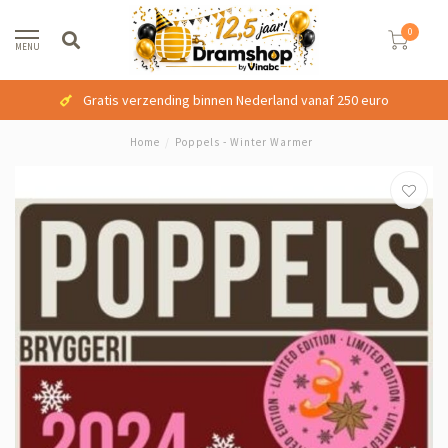
0
MENU
Gratis verzending binnen Nederland vanaf 250 euro
Home
/
Poppels - Winter Warmer