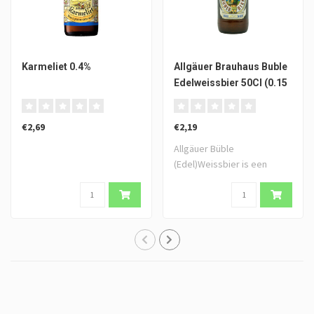
Karmeliet 0.4%
Allgäuer Brauhaus Buble
Edelweissbier 50Cl (0.15
statiegeld)
€2,69
€2,19
Allgäuer Büble
(Edel)Weissbier is een
perfect gebalanceerd b..