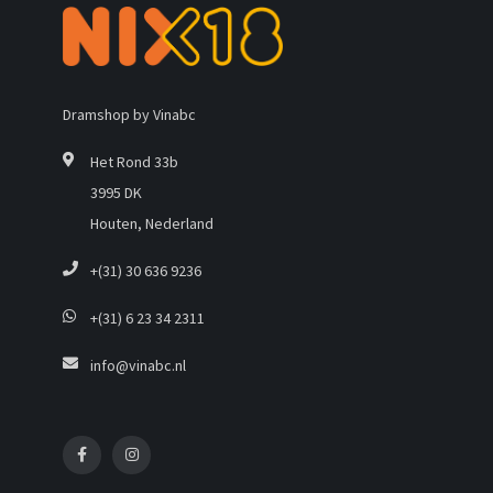
Dramshop by Vinabc
Het Rond 33b
3995 DK
Houten, Nederland
+(31) 30 636 9236
+(31) 6 23 34 2311
info@vinabc.nl