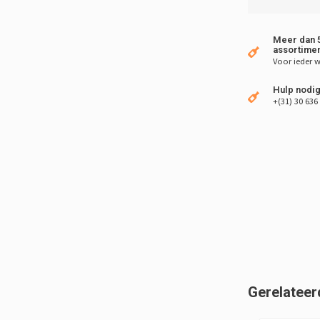
Meer dan 5
assortimen
Voor ieder w
Hulp nodig
+(31) 30 636
Gerelateer