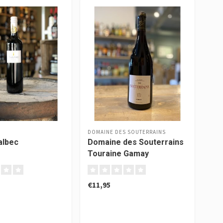
DOMAINE DES SOUTERRAINS
albec
Domaine des Souterrains
Fle
Touraine Gamay
€11,95
€31