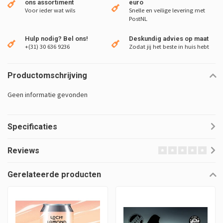
ons assortiment
euro
Voor ieder wat wils
Snelle en veilige levering met
PostNL
Hulp nodig? Bel ons!
Deskundig advies op maat
+(31) 30 636 9236
Zodat jij het beste in huis hebt
Productomschrijving
Geen informatie gevonden
Specificaties
Reviews
Gerelateerde producten