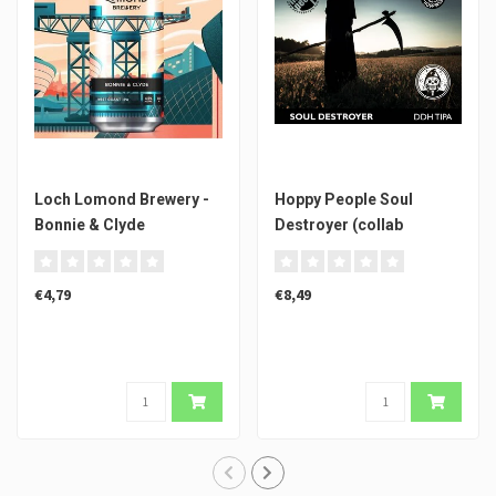
Loch Lomond Brewery -
Hoppy People Soul
Bonnie & Clyde
Destroyer (collab
Messorem)
€4,79
€8,49