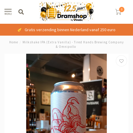
0
MENU
Gratis verzending binnen Nederland vanaf 250 euro
Home
/
Milkshake IPA (Extra Vanilla) - Tired Hands Brewing Company
& Omnipollo